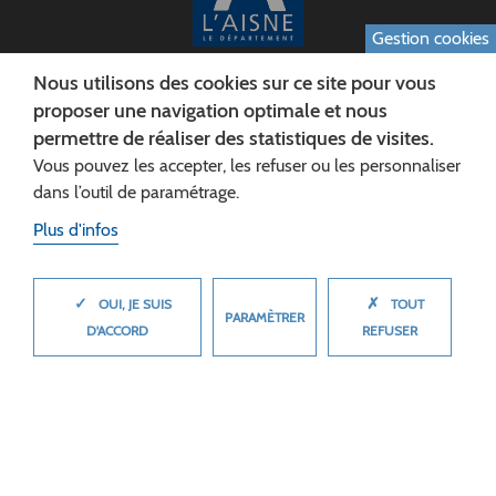
Gestion cookies
Nous utilisons des cookies sur ce site pour vous
CONSEIL DÉPARTEMENTAL DE L'AISNE
proposer une navigation optimale et nous
Siège :
permettre de réaliser des statistiques de visites.
Rue Paul Doumer
Vous pouvez les accepter, les refuser ou les personnaliser
02013 LAON cedex
dans l’outil de paramétrage.
Tél. 03 23 24 60 60
Plus d'infos
✓
✗
MASQUER
OUI, JE SUIS
TOUT
PARAMÈTRER
D'ACCORD
REFUSER