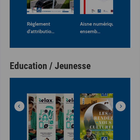
Règlement
Aisne numérique
PL
d'attributio…
ensemb…
rè
Education / Jeunesse