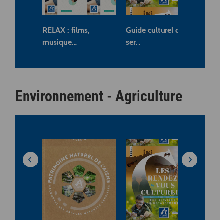
RELAX : films,
Guide culturel des
Liv
musique…
ser…
Ol
Environnement - Agriculture