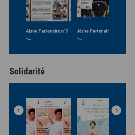
Aisne Partenaire n°5
Aisne Partenaire n°4
Ais
-…
-…
-…
Solidarité