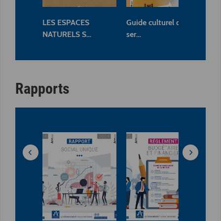
LES ESPACES
Guide culturel des
Pr
NATURELS S…
ser…
ma
Rapports