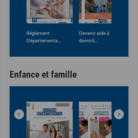
Réglement
Devenir aide à
Sc
Départementa…
domicil…
dé
Enfance et famille