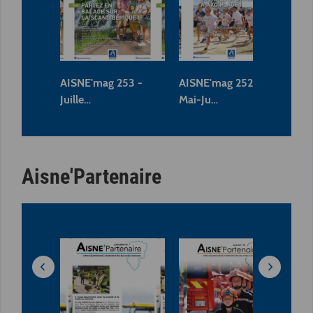
AISNE'mag 253 -
AISNE'mag 252 -
AI
Juille…
Mai-Ju…
Ma
Aisne'Partenaire