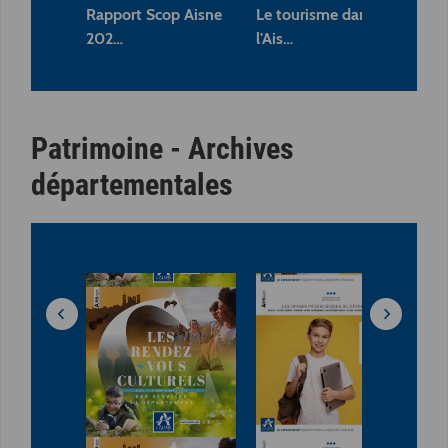
Rapport Scop Aisne
Le tourisme dans
Le 
202…
l'Ais…
19
Patrimoine - Archives
départementales