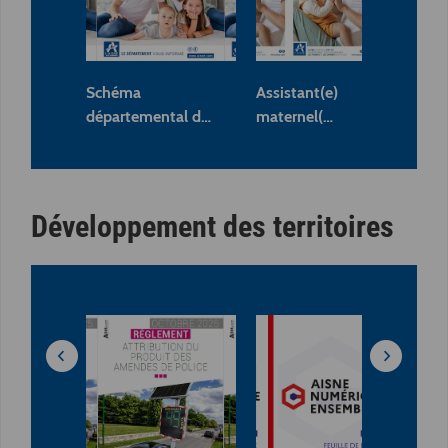
Schéma
Assistant(e)
Le 
départemental d…
maternel(…
sa
Développement des territoires