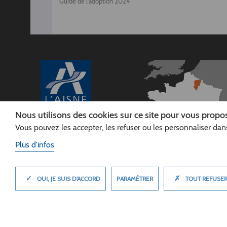
Guide de l'adoption 2024
Nous utilisons des cookies sur ce site pour vous propos
Vous pouvez les accepter, les refuser ou les personnaliser dans
CONSEIL
DÉPARTEMENTAL DE
Plus d'infos
L'AISNE
Siège :
Rue Paul Doumer
✓
✗
MASQUER
PARAMÈTRER
OUI, JE SUIS D'ACCORD
TOUT REFUSE
02013 LAON cedex
Tél. 03 23 24 60 60