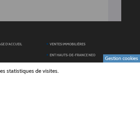
AGE D'ACCUEIL
VENTES IMMOBILIÈRES
ENT HAUTS-DE-FRANCE NEO
Gestion cookies
SERVICES DU
TOUTES LES ACTUALITÉS
 statistiques de visites.
ESPACE PRESSE
 FORMULAIRES
PUBLICATIONS
ES
L'AGENDA DES SORTIES
E LOGO DU CONSEIL
L'AISNE EN IMAGES
AL
RECHERCHER
ICS