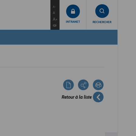
contenu
menu
recherche
A-
A
A+
INTRANET
RECHERCHER
Retour à la liste