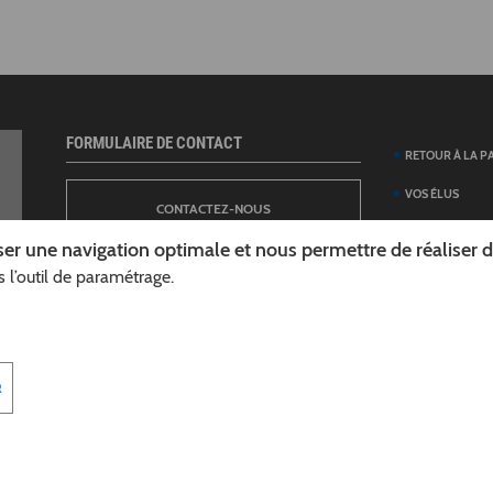
FORMULAIRE DE CONTACT
RETOUR À LA P
VOS ÉLUS
CONTACTEZ-NOUS
ANNUAIRE DES 
er une navigation optimale et nous permettre de réaliser des
DÉPARTEMENT
 l’outil de paramétrage.
NEWSLETTER
DÉMARCHES ET
GUIDE DES AID
INSCRIPTION À LA LETTRE D’INFORMATION
TÉLÉCHARGER L
R
DÉPARTEMENT
INFOROUTES02
MARCHÉS PUBL