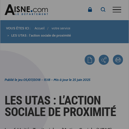
Toggle
Accueil
votre service
Fil
LES UTAS : l’action sociale de proximité
d'Ariane
Publié le
jeu 05/07/2018 - 15:18
- Mis à jour le
25 juin 2025
LES UTAS : L’ACTION
SOCIALE DE PROXIMITÉ