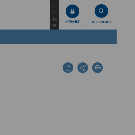
contenu
menu
recherche
A-
A
A+
INTRANET
RECHERCHER