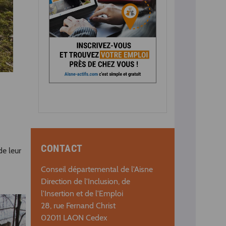
CONTACT
de leur
Conseil départemental de l'Aisne
Direction de l'Inclusion, de
l'Insertion et de l'Emploi
28, rue Fernand Christ
02011 LAON Cedex