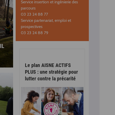
Service insertion et ingénierie des
parcours
03 23 24 88 77
Service partenariat, emploi et
prospectives
03 23 24 88 79
IL
Le plan AISNE ACTIFS
PLUS : une stratégie pour
lutter contre la précarité