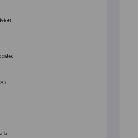
ivé et
ociales
ous
à la