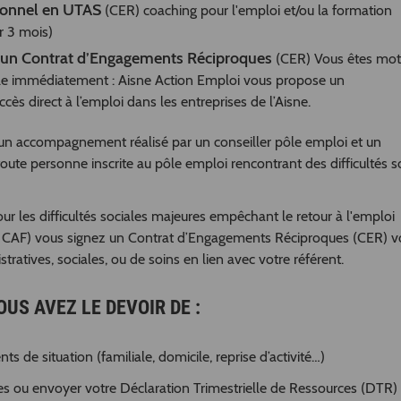
ionnel en UTAS
(CER) coaching pour l'emploi et/ou la formation
r 3 mois)
z un Contrat d’Engagements Réciproques
(CER) Vous êtes mot
ble immédiatement : Aisne Action Emploi vous propose un
s direct à l’emploi dans les entreprises de l’Aisne.
un accompagnement réalisé par un conseiller pôle emploi et un
toute personne inscrite au pôle emploi rencontrant des difficultés s
ur les difficultés sociales majeures empêchant le retour à l'emploi
, CAF) vous signez un Contrat d’Engagements Réciproques (CER) v
tives, sociales, ou de soins en lien avec votre référent.
US AVEZ LE DEVOIR DE :
 de situation (familiale, domicile, reprise d’activité…)
tes ou envoyer votre Déclaration Trimestrielle de Ressources (DTR) 