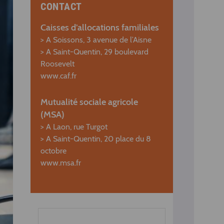
CONTACT
Caisses d’allocations familiales
> A Soissons, 3 avenue de l’Aisne
> A Saint-Quentin, 29 boulevard
Roosevelt
www.caf.fr
Mutualité sociale agricole
(MSA)
> A Laon, rue Turgot
> A Saint-Quentin, 20 place du 8
octobre
www.msa.fr