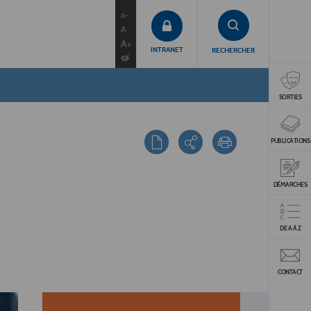
contenu
menu
recherche
A-
A
A+
INTRANET
RECHERCHER
SORTIES
PUBLICATIONS
DÉMARCHES
DE A À Z
CONTACT