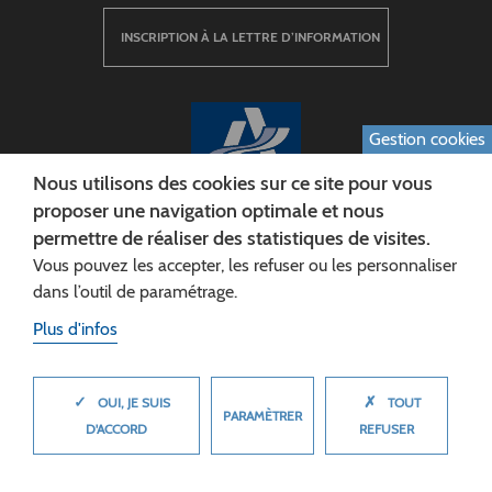
INSCRIPTION À LA LETTRE D’INFORMATION
Gestion cookies
Nous utilisons des cookies sur ce site pour vous
proposer une navigation optimale et nous
permettre de réaliser des statistiques de visites.
CONSEIL DÉPARTEMENTAL DE L'AISNE
Vous pouvez les accepter, les refuser ou les personnaliser
Siège :
dans l’outil de paramétrage.
Rue Paul Doumer
Plus d'infos
02013 LAON cedex
Tél. 03 23 24 60 60
✓
✗
MASQUER
OUI, JE SUIS
TOUT
PARAMÈTRER
D'ACCORD
REFUSER