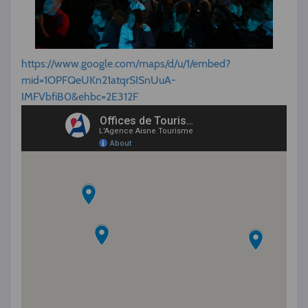
https://www.google.com/maps/d/u/1/embed?
mid=1OPFQeUKn21atqrSISnUuA-
IMFVbfiB0&ehbc=2E312F