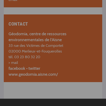
CONTACT
Géodomia, centre de ressources
environnementales de l'Aisne
33 rue des Victimes de Comportet
02000 Merlieux-et-Fouquerolles
tél. 03 23 80 32 20
> mail
facebook
•
twitter
www.geodomia.aisne.com/