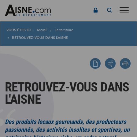
Toggle
Accueil
Le territoire
Fil
RETROUVEZ-VOUS DANS L'AISNE
d'Ariane
RETROUVEZ-VOUS DANS
L'AISNE
Des produits locaux gourmands, des producteurs
passionnés, des activités insolites et sportives, un