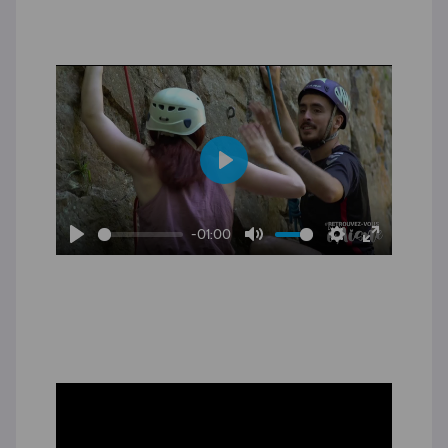
Play
-01:00
Play
Mute
Settings
Enter
fullscreen