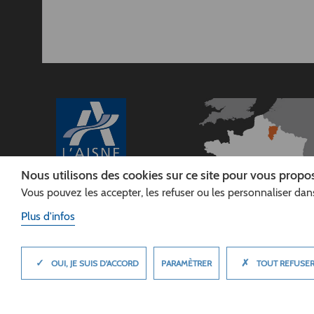
Nous utilisons des cookies sur ce site pour vous propos
Vous pouvez les accepter, les refuser ou les personnaliser dans
CONSEIL
DÉPARTEMENTAL DE
Plus d'infos
L'AISNE
Siège :
Rue Paul Doumer
✓
✗
MASQUER
PARAMÈTRER
OUI, JE SUIS D'ACCORD
TOUT REFUSE
02013 LAON cedex
Tél. 03 23 24 60 60