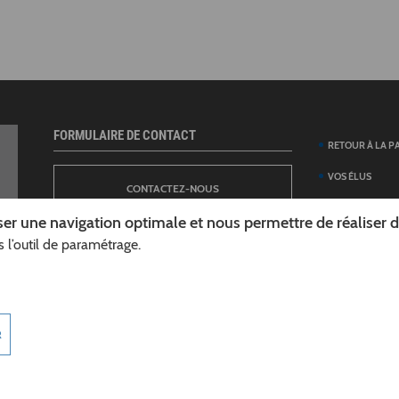
FORMULAIRE DE CONTACT
RETOUR À LA P
VOS ÉLUS
CONTACTEZ-NOUS
ANNUAIRE DES 
er une navigation optimale et nous permettre de réaliser des
DÉPARTEMENT
 l’outil de paramétrage.
NEWSLETTER
DÉMARCHES ET
GUIDE DES AID
INSCRIPTION À LA LETTRE D’INFORMATION
TÉLÉCHARGER L
R
DÉPARTEMENT
INFOROUTES02