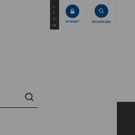
contenu
menu
recherche
A-
A
A+
INTRANET
RECHERCHER