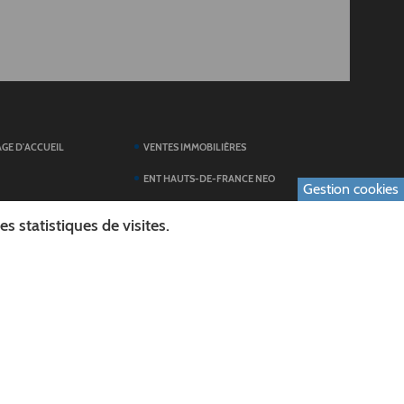
AGE D'ACCUEIL
VENTES IMMOBILIÈRES
ENT HAUTS-DE-FRANCE NEO
Gestion cookies
SERVICES DU
TOUTES LES ACTUALITÉS
 statistiques de visites.
ESPACE PRESSE
 FORMULAIRES
PUBLICATIONS
ES
L'AGENDA DES SORTIES
E LOGO DU CONSEIL
L'AISNE EN IMAGES
AL
RECHERCHER