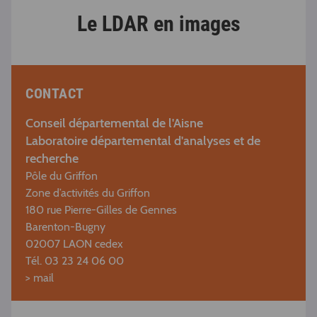
Le LDAR en images
CONTACT
Conseil départemental de l'Aisne
Laboratoire départemental d'analyses et de
recherche
Pôle du Griffon
Zone d’activités du Griffon
180 rue Pierre-Gilles de Gennes
Barenton-Bugny
02007 LAON cedex
Tél. 03 23 24 06 00
>
mail