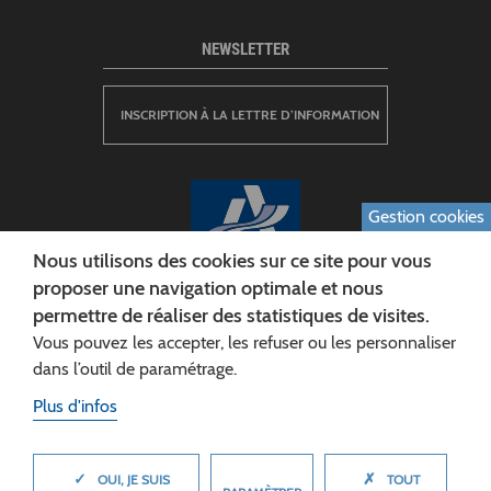
NEWSLETTER
INSCRIPTION À LA LETTRE D’INFORMATION
Gestion cookies
Nous utilisons des cookies sur ce site pour vous
proposer une navigation optimale et nous
permettre de réaliser des statistiques de visites.
CONSEIL DÉPARTEMENTAL DE L'AISNE
Vous pouvez les accepter, les refuser ou les personnaliser
Siège :
dans l’outil de paramétrage.
Rue Paul Doumer
Plus d'infos
02013 LAON cedex
Tél. 03 23 24 60 60
✓
✗
MASQUER
OUI, JE SUIS
TOUT