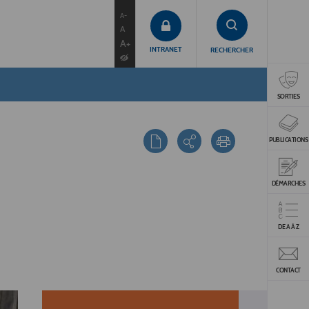
contenu
menu
recherche
A-
A
A+
INTRANET
RECHERCHER
SORTIES
PUBLICATIONS
DÉMARCHES
DE A À Z
CONTACT