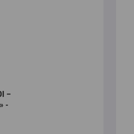
I –
» -