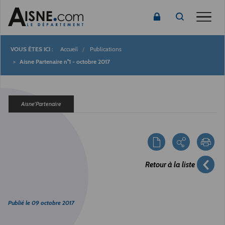
Toggle
Accueil
Publications
Fil
Aisne Partenaire n°1 - octobre 2017
d'Ariane
Aisne'Partenaire
Retour à la liste
Publié le
09 octobre 2017