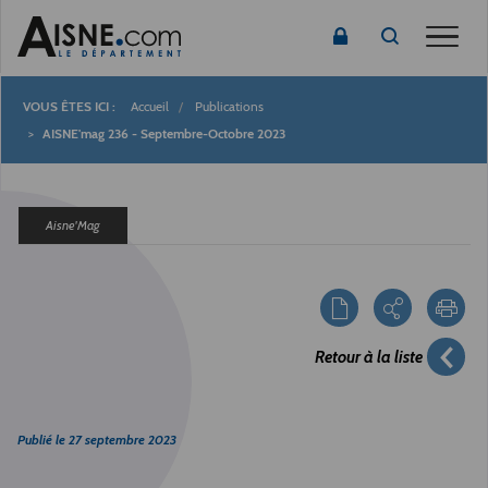
Toggle
Accueil
Publications
Fil
AISNE'mag 236 - Septembre-Octobre 2023
d'Ariane
Aisne'Mag
Retour à la liste
Publié le
27 septembre 2023