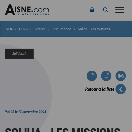
Toggle
Accueil
Publications
Soliha - Les missions
Fil
d'Ariane
Solidarité
Retour à la liste
Publié le
17 novembre 2023