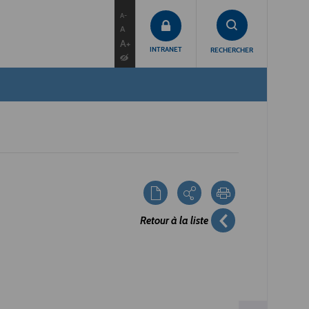
contenu
menu
recherche
A-
A
A+
INTRANET
RECHERCHER
Retour à la liste