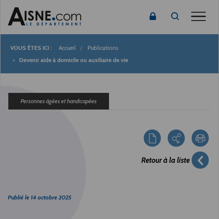
Toggle
Accueil
Publications
Fil
Devenir aide à domicile ou auxiliaire de vie
d'Ariane
Personnes âgées et handicapées
Retour à la liste
Publié le
14 octobre 2025