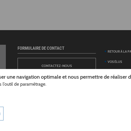
FORMULAIRE DE CONTACT
RETOUR À LA P
VOS ÉLUS
CONTACTEZ-NOUS
ANNUAIRE DES 
er une navigation optimale et nous permettre de réaliser des
DÉPARTEMENT
 l’outil de paramétrage.
NEWSLETTER
DÉMARCHES ET
GUIDE DES AID
INSCRIPTION À LA LETTRE D’INFORMATION
TÉLÉCHARGER L
R
DÉPARTEMENT
INFOROUTES02