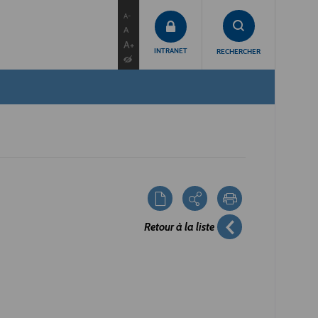
contenu
menu
recherche
A-
A
A+
INTRANET
RECHERCHER
Retour à la liste