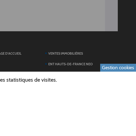
AGE D'ACCUEIL
VENTES IMMOBILIÈRES
ENT HAUTS-DE-FRANCE NEO
Gestion cookies
SERVICES DU
TOUTES LES ACTUALITÉS
 statistiques de visites.
ESPACE PRESSE
 FORMULAIRES
PUBLICATIONS
ES
L'AGENDA DES SORTIES
E LOGO DU CONSEIL
L'AISNE EN IMAGES
AL
RECHERCHER