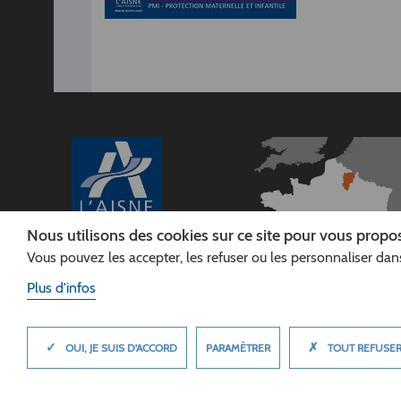
Nous utilisons des cookies sur ce site pour vous propos
Vous pouvez les accepter, les refuser ou les personnaliser dans
CONSEIL
DÉPARTEMENTAL DE
Plus d'infos
L'AISNE
Siège :
Rue Paul Doumer
✓
✗
MASQUER
PARAMÈTRER
OUI, JE SUIS D'ACCORD
TOUT REFUSE
02013 LAON cedex
Tél. 03 23 24 60 60