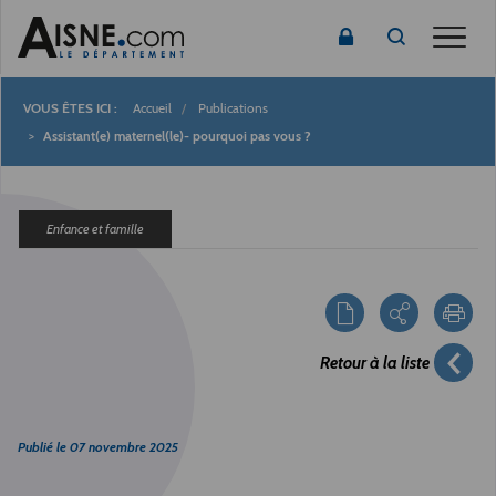
Toggle
Accueil
Publications
Fil
Assistant(e) maternel(le)- pourquoi pas vous ?
d'Ariane
Enfance et famille
Retour à la liste
Publié le
07 novembre 2025