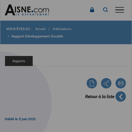
Toggle
Accueil
Publications
Fil
Rapport Développement Durable
d'Ariane
Rapports
Retour à la liste
Publié le
11 juin 2025