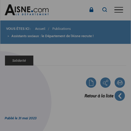
Toggle
Accueil
Publications
Fil
Assistants sociaux : le Département de l'Aisne recrute !
d'Ariane
Solidarité
Retour à la liste
Publié le
31 mai 2023