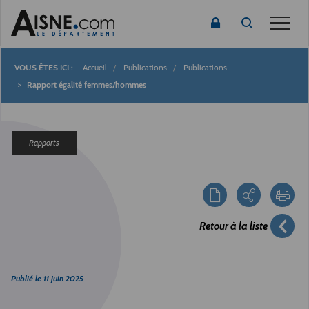
Toggle
Accueil
Publications
Publications
Fil
Rapport égalité femmes/hommes
d'Ariane
Rapports
Retour à la liste
Publié le
11 juin 2025