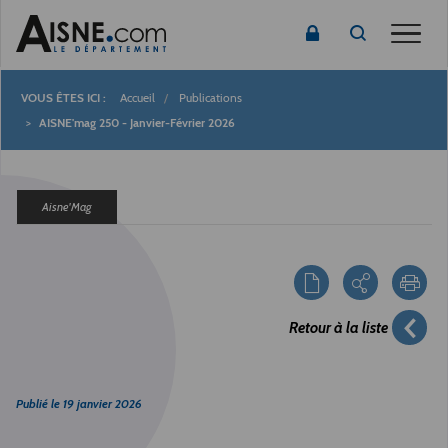
Toggle
Accueil
Publications
Fil
AISNE'mag 250 - Janvier-Février 2026
d'Ariane
Aisne'Mag
Retour à la liste
Publié le
19 janvier 2026