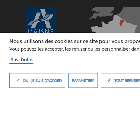
Nous utilisons des cookies sur ce site pour vous propos
Vous pouvez les accepter, les refuser ou les personnaliser dans
CONSEIL
DÉPARTEMENTAL DE
Plus d'infos
L'AISNE
Siège :
Rue Paul Doumer
✓
✗
MASQUER
PARAMÈTRER
OUI, JE SUIS D'ACCORD
TOUT REFUSE
02013 LAON cedex
Tél. 03 23 24 60 60