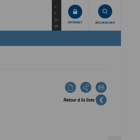
contenu
menu
recherche
A-
A
A+
INTRANET
RECHERCHER
Retour à la liste