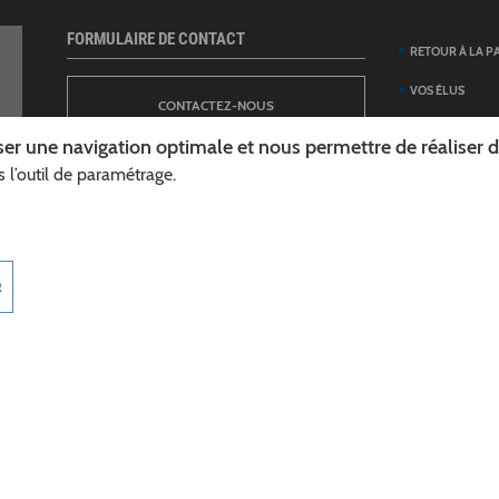
FORMULAIRE DE CONTACT
RETOUR À LA P
VOS ÉLUS
CONTACTEZ-NOUS
ANNUAIRE DES 
er une navigation optimale et nous permettre de réaliser des
DÉPARTEMENT
 l’outil de paramétrage.
NEWSLETTER
DÉMARCHES ET
GUIDE DES AID
INSCRIPTION À LA LETTRE D’INFORMATION
TÉLÉCHARGER L
R
DÉPARTEMENT
INFOROUTES02
MARCHÉS PUBL