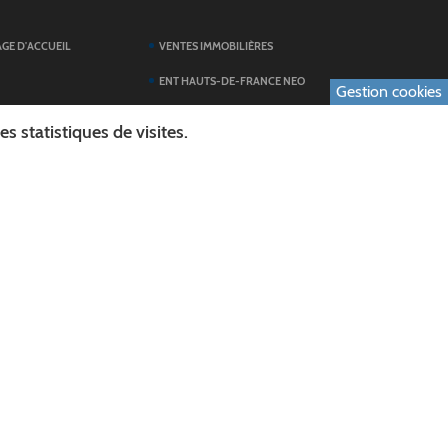
AGE D'ACCUEIL
VENTES IMMOBILIÈRES
ENT HAUTS-DE-FRANCE NEO
Gestion cookies
SERVICES DU
TOUTES LES ACTUALITÉS
 statistiques de visites.
ESPACE PRESSE
 FORMULAIRES
PUBLICATIONS
ES
L'AGENDA DES SORTIES
E LOGO DU CONSEIL
L'AISNE EN IMAGES
AL
RECHERCHER
ICS