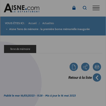
Toggle
Accueil
Actualites
Fil
Aisne Terre de mémoire : la première borne mémorielle inaugurée
d'Ariane
Terre de mémoire
Retour à la liste
Publié le
mar 16/05/2023 - 11:28
- Mis à jour le
16 mai 2023