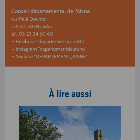
Conseil départemental de l'Aisne
rue Paul Doumer
02013 LAON cedex
tél. 03 23 24 60 60
•• Facebook "departement.aisne02"
•• Instagram "departementdelaisne"
•• Youtube "DEPARTEMENT_AISNE"
À lire aussi