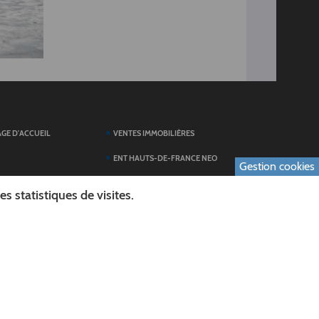
AGE D'ACCUEIL
VENTES IMMOBILIÈRES
ENT HAUTS-DE-FRANCE NEO
Gestion cookies
SERVICES DU
TOUTES LES ACTUALITÉS
 statistiques de visites.
ESPACE PRESSE
 FORMULAIRES
PUBLICATIONS
ES
L'AGENDA DES SORTIES
E LOGO DU CONSEIL
L'AISNE EN IMAGES
AL
RECHERCHER