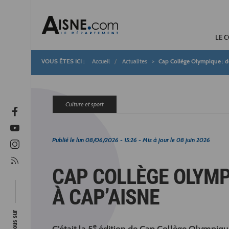
LE 
Accueil
Actualites
Cap Collège Olympique : dé
Fil
d'Ariane
Culture et sport
Publié le
lun 08/06/2026 - 15:26
- Mis à jour le
08 juin 2026
CAP COLLÈGE OLYMPI
À CAP’AISNE
e