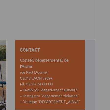
CONTACT
Conseil départemental de
l'Aisne
rue Paul Doumer
02013 LAON cedex
tél. 03 23 24 60 60
•• Facebook "departement.aisne02"
•• Instagram "departementdelaisne"
•• Youtube "DEPARTEMENT_AISNE"