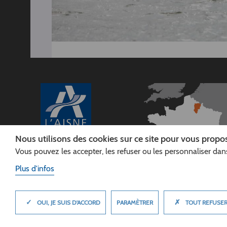
Nous utilisons des cookies sur ce site pour vous propos
Vous pouvez les accepter, les refuser ou les personnaliser dans
CONSEIL
DÉPARTEMENTAL DE
Plus d'infos
L'AISNE
Siège :
Rue Paul Doumer
✓
✗
MASQUER
PARAMÈTRER
OUI, JE SUIS D'ACCORD
TOUT REFUSE
02013 LAON cedex
Tél. 03 23 24 60 60