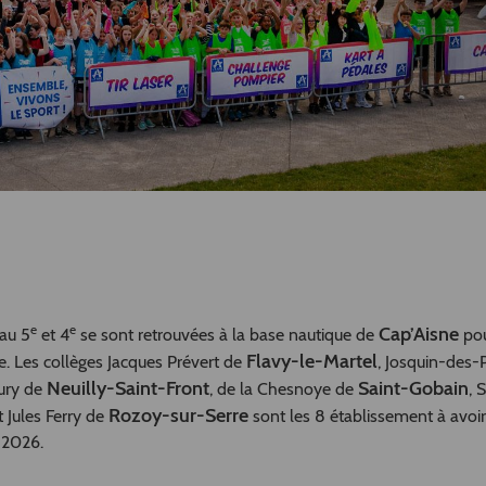
e
e
Cap’Aisne
au 5
et 4
se sont retrouvées à la base nautique de
po
Flavy-le-Martel
. Les collèges Jacques Prévert de
, Josquin-des-
Neuilly-Saint-Front
Saint-Gobain
ury de
, de la Chesnoye de
, 
Rozoy-sur-Serre
 Jules Ferry de
sont les 8 établissement à avoir 
e 2026.