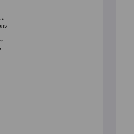
 de
urs
en
a
-