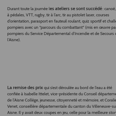
es ateliers se sont succédé
Durant toute la journée l
: canoë,
à pédales, VTT, rugby, tir à l’arc, tir au pistolet laser, courses
d’orientation, parasport en fauteuil roulant, quiz sportif et chal
pompiers avec un “parcours du combattant“ (mis en œuvre par
pompiers du Service Départemental d’Incendie et de Secours 
l’Aisne).
La remise des prix
qui s’est déroulée au bord de l’eau a été
confiée à Isabelle Ittelet, vice-présidente du Conseil départem
de l’Aisne Collège, jeunesse, citoyenneté et mémoire, et Corali
Venet, conseillère départementale du canton du Villeneuve-su
Aisne. Il y avait deux coupes en jeu, celle pour la meilleure sto