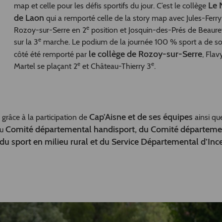
Le 
map et celle pour les défis sportifs du jour. C’est le collège
de Laon
qui a remporté celle de la story map avec Jules-Ferry
e
Rozoy-sur-Serre en 2
position et Josquin-des-Prés de Beaure
e
sur la 3
marche. Le podium de la journée 100 % sport a de s
le collège de Rozoy-sur-Serre
côté été remporté par
, Flav
e
e
Martel se plaçant 2
et Château-Thierry 3
.
Cap’Aisne et de ses équipes
grâce à la participation de
ainsi que
Comité départemental handisport, du Comité départeme
du
u sport en milieu rural et du Service Départemental d’Inc