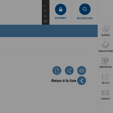
contenu
menu
recherche
A-
A
A+
INTRANET
RECHERCHER
SORTIES
PUBLICATIONS
DÉMARCHES
Retour à la liste
DE A À Z
CONTACT