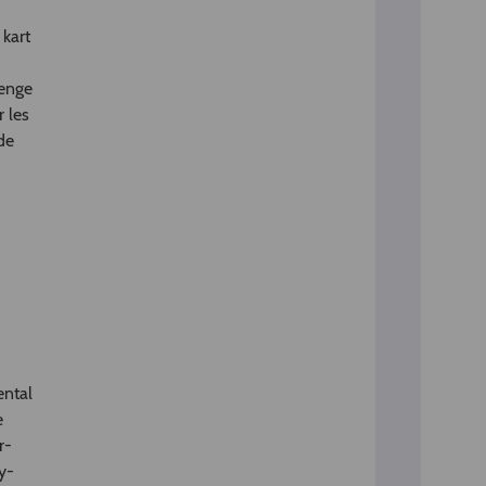
 kart
lenge
 les
de
ental
e
r-
ry-