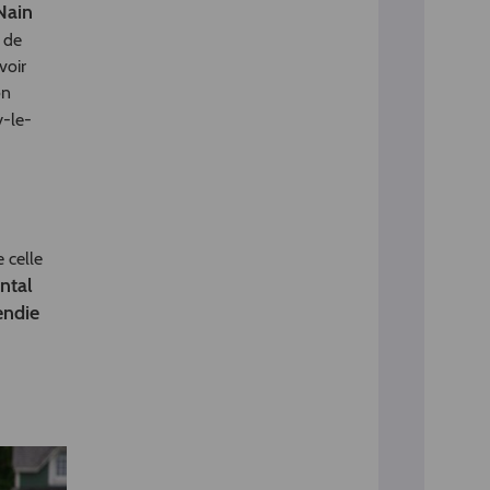
Nain
 de
voir
on
y-le-
 celle
ntal
endie