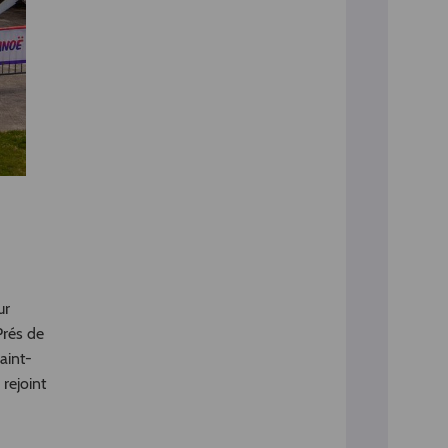
ur
Prés de
Saint-
rejoint