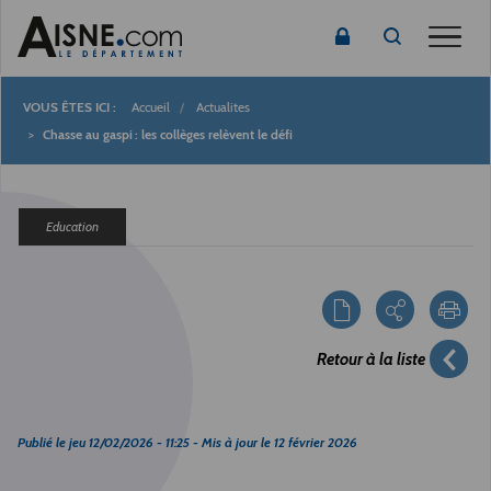
Toggle
Accueil
Actualites
Fil
Chasse au gaspi : les collèges relèvent le défi
d'Ariane
Education
Retour à la liste
Publié le
jeu 12/02/2026 - 11:25
- Mis à jour le
12 février 2026