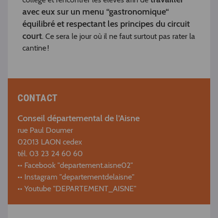
avec eux sur un menu “gastronomique“
équilibré et respectant les principes du circuit
court
. Ce sera le jour où il ne faut surtout pas rater la
cantine !
CONTACT
Conseil départemental de l'Aisne
rue Paul Doumer
02013 LAON cedex
tél. 03 23 24 60 60
•• Facebook "departement.aisne02"
•• Instagram "departementdelaisne"
•• Youtube "DEPARTEMENT_AISNE"