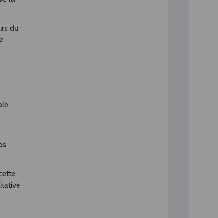
urs du
de
ole
es
cette
itative