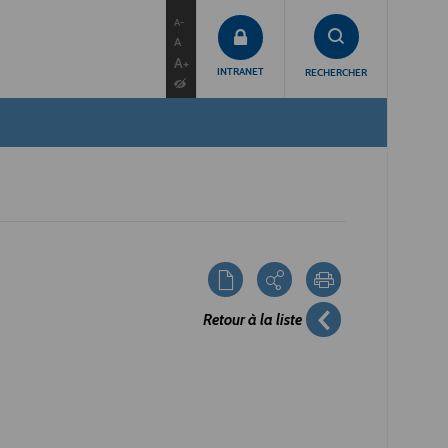
contenu
menu
recherche
A-
A
A+
INTRANET
RECHERCHER
Retour à la liste