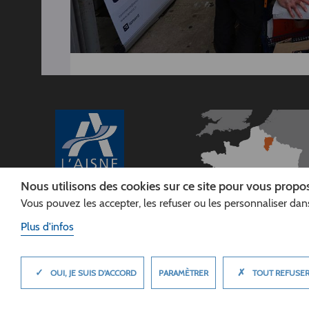
Nous utilisons des cookies sur ce site pour vous propos
Vous pouvez les accepter, les refuser ou les personnaliser dans
CONSEIL
DÉPARTEMENTAL DE
Plus d'infos
L'AISNE
Siège :
Rue Paul Doumer
✓
✗
MASQUER
PARAMÈTRER
OUI, JE SUIS D'ACCORD
TOUT REFUSE
02013 LAON cedex
Tél. 03 23 24 60 60