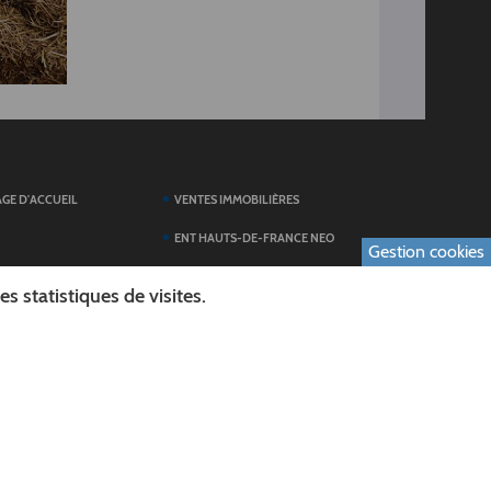
AGE D'ACCUEIL
VENTES IMMOBILIÈRES
ENT HAUTS-DE-FRANCE NEO
Gestion cookies
SERVICES DU
TOUTES LES ACTUALITÉS
 statistiques de visites.
ESPACE PRESSE
 FORMULAIRES
PUBLICATIONS
ES
L'AGENDA DES SORTIES
E LOGO DU CONSEIL
L'AISNE EN IMAGES
AL
RECHERCHER