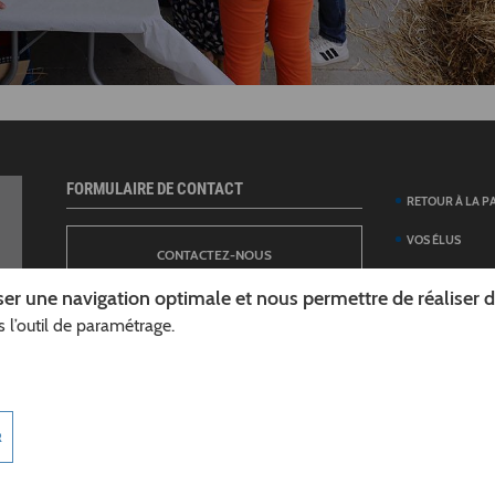
FORMULAIRE DE CONTACT
RETOUR À LA P
VOS ÉLUS
CONTACTEZ-NOUS
ANNUAIRE DES 
er une navigation optimale et nous permettre de réaliser des
DÉPARTEMENT
 l’outil de paramétrage.
NEWSLETTER
DÉMARCHES ET
GUIDE DES AID
INSCRIPTION À LA LETTRE D’INFORMATION
TÉLÉCHARGER L
R
DÉPARTEMENT
INFOROUTES02