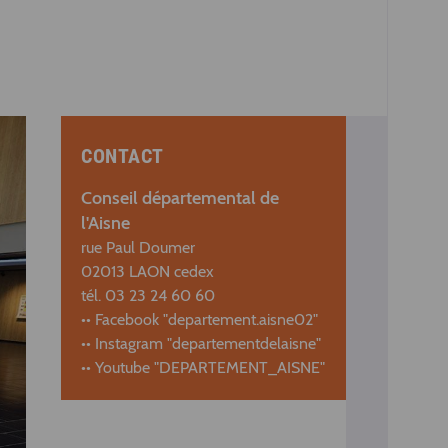
CONTACT
Conseil départemental de
l'Aisne
rue Paul Doumer
02013 LAON cedex
tél. 03 23 24 60 60
•• Facebook "departement.aisne02"
•• Instagram "departementdelaisne"
•• Youtube "DEPARTEMENT_AISNE"