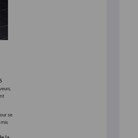
5
veurs,
nt
our se
t mis
e la