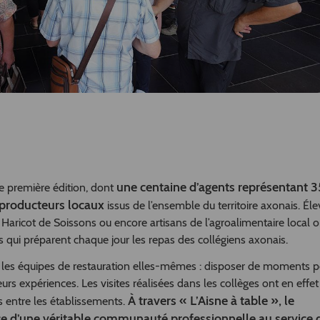
une centaine d’agents représentant 3
e première édition, dont
 producteurs locaux
issus de l’ensemble du territoire axonais. Éle
 Haricot de Soissons ou encore artisans de l’agroalimentaire local o
s qui préparent chaque jour les repas des collégiens axonais.
 les équipes de restauration elles-mêmes : disposer de moments p
eurs expériences. Les visites réalisées dans les collèges ont en effe
À travers « L’Aisne à table », le
s entre les établissements.
e d’une véritable communauté professionnelle au service d