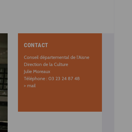
CONTACT
Conseil départemental de l'Aisne
Direction de la Culture
Julie Moreaux
Téléphone : 03 23 24 87 48
>
mail