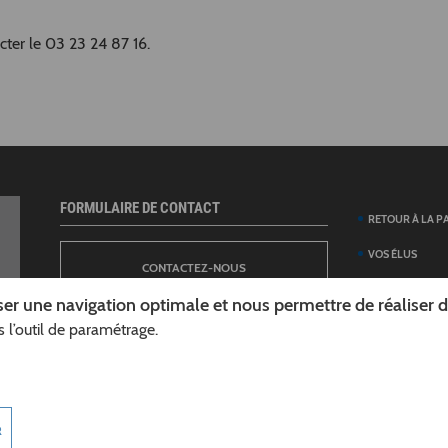
cter le 03 23 24 87 16.
FORMULAIRE DE CONTACT
RETOUR À LA P
VOS ÉLUS
CONTACTEZ-NOUS
ANNUAIRE DES 
er une navigation optimale et nous permettre de réaliser des
DÉPARTEMENT
 l’outil de paramétrage.
NEWSLETTER
DÉMARCHES ET
GUIDE DES AID
INSCRIPTION À LA LETTRE D’INFORMATION
TÉLÉCHARGER L
R
DÉPARTEMENT