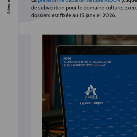
La
plateforme départementale AIDEN
(clique
de subvention pour le domaine culture, exerci
dossiers est fixée au 15 janvier 2026.