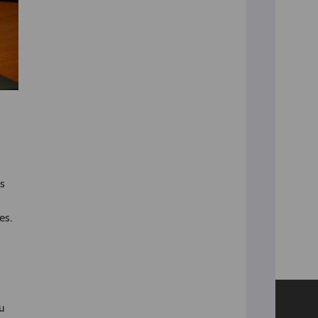
es
es.
u