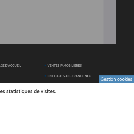
AGE D'ACCUEIL
VENTES IMMOBILIÈRES
ENT HAUTS-DE-FRANCE NEO
Gestion cookies
SERVICES DU
TOUTES LES ACTUALITÉS
 statistiques de visites.
ESPACE PRESSE
 FORMULAIRES
PUBLICATIONS
ES
L'AGENDA DES SORTIES
E LOGO DU CONSEIL
L'AISNE EN IMAGES
AL