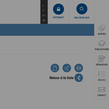
contenu
menu
recherche
A-
A
A+
INTRANET
RECHERCHER
SORTIES
PUBLICATIONS
DÉMARCHES
Retour à la liste
DE A À Z
CONTACT