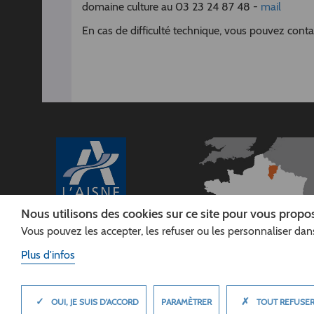
domaine culture au 03 23 24 87 48 -
mail
En cas de difficulté technique, vous pouvez conta
Nous utilisons des cookies sur ce site pour vous propos
Vous pouvez les accepter, les refuser ou les personnaliser dans
CONSEIL
DÉPARTEMENTAL DE
Plus d'infos
L'AISNE
Siège :
Rue Paul Doumer
✓
✗
MASQUER
PARAMÈTRER
OUI, JE SUIS D'ACCORD
TOUT REFUSE
02013 LAON cedex