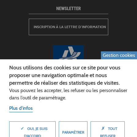
NEWSLETTER
INSCRIPTION À LA LETTRE D’INFORMATION
Gestion cookies
Nous utilisons des cookies sur ce site pour vous
proposer une navigation optimale et nous
permettre de réaliser des statistiques de visites.
CONSEIL DÉPARTEMENTAL DE L'AISNE
Vous pouvez les accepter, les refuser ou les personnaliser
Siège :
dans l’outil de paramétrage.
Rue Paul Doumer
Plus d'infos
02013 LAON cedex
Tél. 03 23 24 60 60
✓
✗
MASQUER
OUI, JE SUIS
TOUT
PARAMÈTRER
D'ACCORD
REFUSER