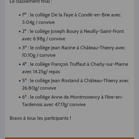
Le classement final :
er
1
: le collège De la Faye à Condé-en-Brie avec
3.04g / convive
e
2
: le collège Joseph Boury à Neuilly-Saint-Front
avec 6.98g / convive
e
3
: le collège Jean Racine à Château-Thierry avec
10.10g / convive
e
4
: le collège François Truffaut à Charly-sur-Marne
avec 14.25g/ repas
e
5
: le collège Jean Rostand à Château-Thierry avec
26.80g/ convive
e
6
: le collège Anne de Montmorency à Fère-en-
Tardenois avec 47.17g/ convive
Bravo à tous les participants !