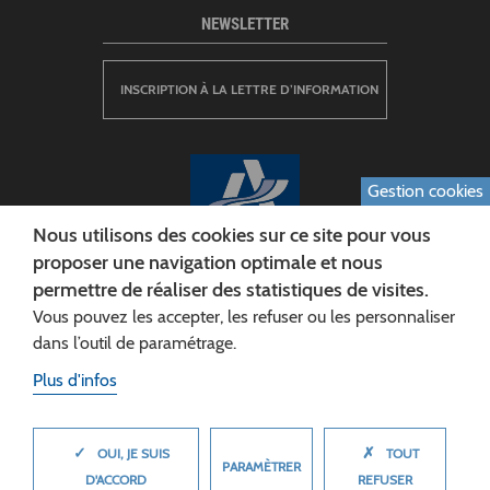
NEWSLETTER
INSCRIPTION À LA LETTRE D’INFORMATION
Gestion cookies
Nous utilisons des cookies sur ce site pour vous
proposer une navigation optimale et nous
permettre de réaliser des statistiques de visites.
CONSEIL DÉPARTEMENTAL DE L'AISNE
Vous pouvez les accepter, les refuser ou les personnaliser
Siège :
dans l’outil de paramétrage.
Rue Paul Doumer
Plus d'infos
02013 LAON cedex
Tél. 03 23 24 60 60
✓
✗
MASQUER
OUI, JE SUIS
TOUT
PARAMÈTRER
D'ACCORD
REFUSER