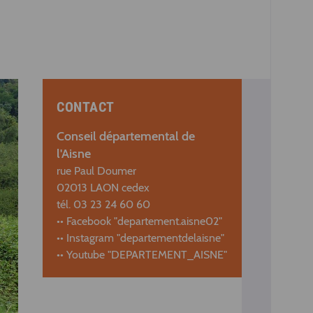
CONTACT
Conseil départemental de
l'Aisne
rue Paul Doumer
02013 LAON cedex
tél. 03 23 24 60 60
•• Facebook "departement.aisne02"
•• Instagram "departementdelaisne"
•• Youtube "DEPARTEMENT_AISNE"