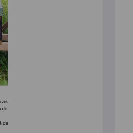
 avec
n de
é de