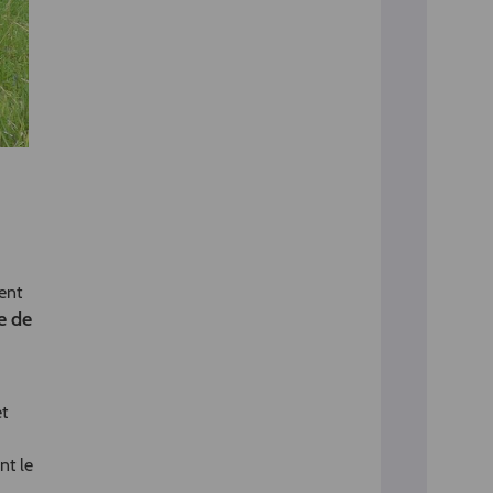
ment
e de
et
nt le