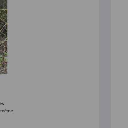
es
é, même