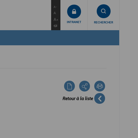
contenu
menu
recherche
A-
A
A+
INTRANET
RECHERCHER
Retour à la liste