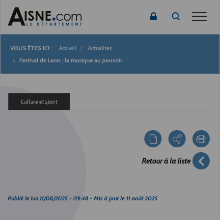
Toggle
Accueil
Actualites
Fil
Festival de Laon : la musique au pouvoir
d'Ariane
Culture et sport
Retour à la liste
Publié le
lun 11/08/2025 - 09:48
- Mis à jour le
11 août 2025