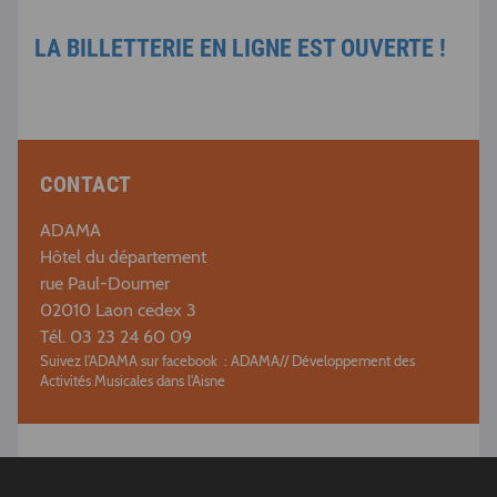
LA BILLETTERIE EN LIGNE EST OUVERTE !
CONTACT
ADAMA
Hôtel du département
rue Paul-Doumer
02010 Laon cedex 3
Tél. 03 23 24 60 09
Suivez l'ADAMA sur facebook : ADAMA// Développement des
Activités Musicales dans l'Aisne