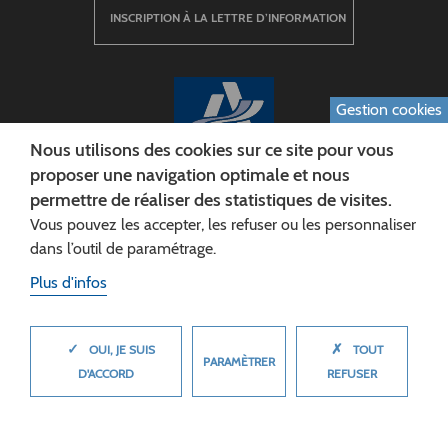
INSCRIPTION À LA LETTRE D’INFORMATION
Gestion cookies
Nous utilisons des cookies sur ce site pour vous
proposer une navigation optimale et nous
permettre de réaliser des statistiques de visites.
CONSEIL DÉPARTEMENTAL DE L'AISNE
Vous pouvez les accepter, les refuser ou les personnaliser
Siège :
dans l’outil de paramétrage.
Rue Paul Doumer
Plus d'infos
02013 LAON cedex
Tél. 03 23 24 60 60
✓
✗
MASQUER
OUI, JE SUIS
TOUT
PARAMÈTRER
D'ACCORD
REFUSER