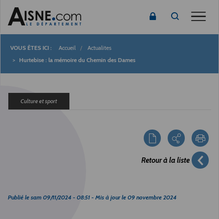
Toggle
Accueil
Actualites
Fil
Hurtebise : la mémoire du Chemin des Dames
d'Ariane
Culture et sport
Retour à la liste
Publié le
sam 09/11/2024 - 08:51
- Mis à jour le
09 novembre 2024