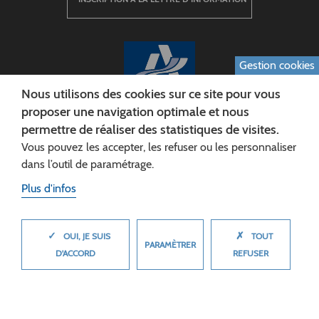
Gestion cookies
Nous utilisons des cookies sur ce site pour vous
proposer une navigation optimale et nous
permettre de réaliser des statistiques de visites.
CONSEIL DÉPARTEMENTAL DE L'AISNE
Vous pouvez les accepter, les refuser ou les personnaliser
Siège :
dans l’outil de paramétrage.
Rue Paul Doumer
Plus d'infos
02013 LAON cedex
Tél. 03 23 24 60 60
✓
✗
MASQUER
OUI, JE SUIS
TOUT
PARAMÈTRER
D'ACCORD
REFUSER