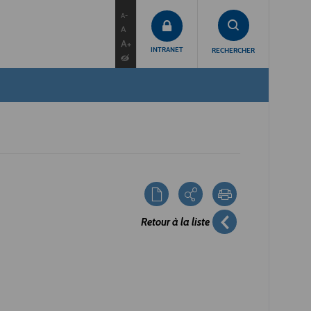
contenu
menu
recherche
A-
A
A+
INTRANET
RECHERCHER
Retour à la liste