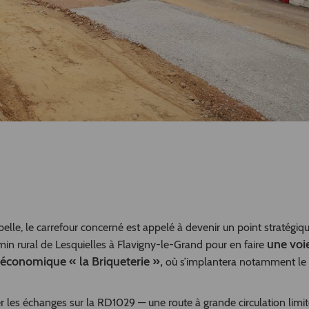
elle, le carrefour concerné est appelé à devenir un point stratégiq
une voi
n rural de Lesquielles à Flavigny-le-Grand pour en faire
é économique « la Briqueterie »,
où s’implantera notamment le 
les échanges sur la RD1029 — une route à grande circulation limit