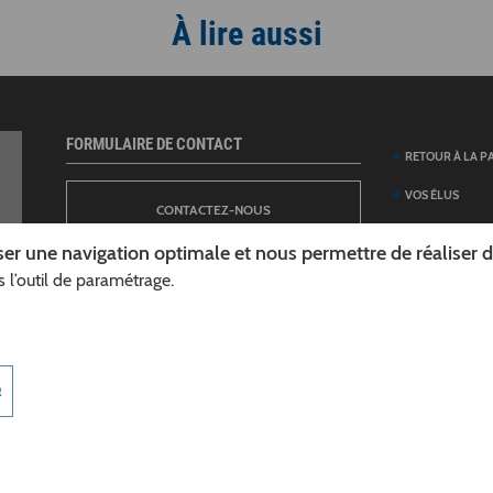
À lire aussi
FORMULAIRE DE CONTACT
RETOUR À LA P
VOS ÉLUS
CONTACTEZ-NOUS
ANNUAIRE DES 
er une navigation optimale et nous permettre de réaliser des
DÉPARTEMENT
 l’outil de paramétrage.
NEWSLETTER
DÉMARCHES ET
GUIDE DES AID
INSCRIPTION À LA LETTRE D’INFORMATION
TÉLÉCHARGER L
R
DÉPARTEMENT
INFOROUTES02
MARCHÉS PUBL