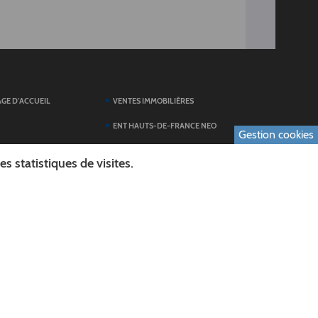
AGE D'ACCUEIL
VENTES IMMOBILIÈRES
ENT HAUTS-DE-FRANCE NEO
Gestion cookies
SERVICES DU
TOUTES LES ACTUALITÉS
 statistiques de visites.
ESPACE PRESSE
 FORMULAIRES
PUBLICATIONS
ES
L'AGENDA DES SORTIES
E LOGO DU CONSEIL
L'AISNE EN IMAGES
AL
RECHERCHER
ICS