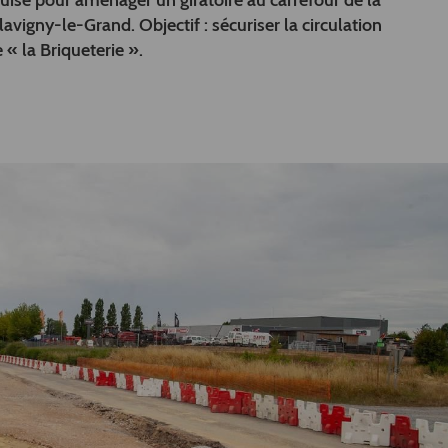
uise pour aménager un giratoire au carrefour de la
vigny-le-Grand. Objectif : sécuriser la circulation
de « la Briqueterie ».