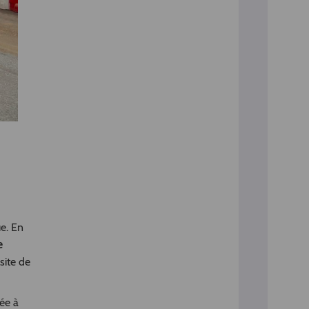
ue. En
e
site de
ée à