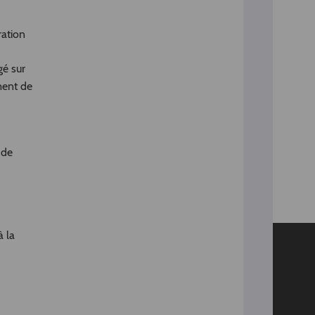
ration
gé sur
ment de
 de
).
 la