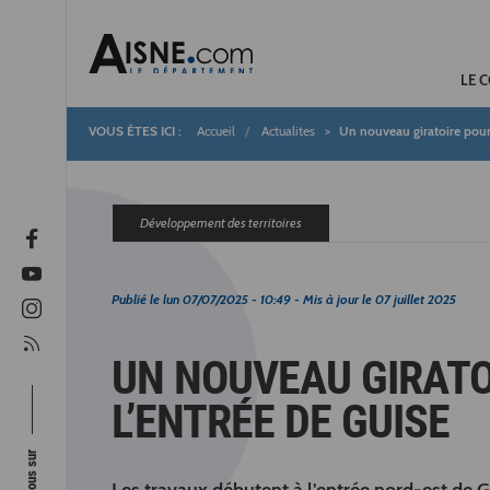
LE 
Accueil
Actualites
Un nouveau giratoire pour 
Fil
d'Ariane
Développement des territoires
Publié le
lun 07/07/2025 - 10:49
- Mis à jour le
07 juillet 2025
UN NOUVEAU GIRATO
L’ENTRÉE DE GUISE