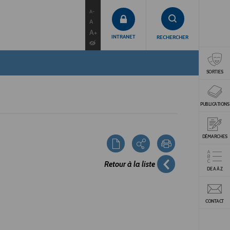
contenu
menu
recherche
A-
A
A+
INTRANET
RECHERCHER
SORTIES
PUBLICATIONS
DÉMARCHES
Retour à la liste
DE A À Z
CONTACT