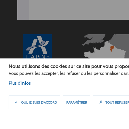
Nous utilisons des cookies sur ce site pour vous propos
Vous pouvez les accepter, les refuser ou les personnaliser dans
CONSEIL
DÉPARTEMENTAL DE
Plus d'infos
L'AISNE
Siège :
Rue Paul Doumer
✓
✗
MASQUER
PARAMÈTRER
OUI, JE SUIS D'ACCORD
TOUT REFUSE
02013 LAON cedex
Tél. 03 23 24 60 60