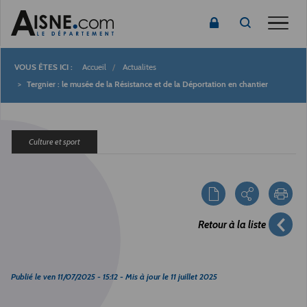
Toggle
Accueil
Actualites
Fil
Tergnier : le musée de la Résistance et de la Déportation en chantier
d'Ariane
Culture et sport
Retour à la liste
Publié le
ven 11/07/2025 - 15:12
- Mis à jour le
11 juillet 2025