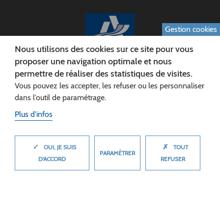
Gestion cookies
Nous utilisons des cookies sur ce site pour vous
proposer une navigation optimale et nous
permettre de réaliser des statistiques de visites.
CONSEIL DÉPARTEMENTAL DE L'AISNE
Vous pouvez les accepter, les refuser ou les personnaliser
Siège :
dans l’outil de paramétrage.
Rue Paul Doumer
Plus d'infos
02013 LAON cedex
Tél. 03 23 24 60 60
✓
✗
MASQUER
OUI, JE SUIS
TOUT
PARAMÈTRER
D'ACCORD
REFUSER
© 2026 Département de l'Aisne
Plan du site
Mentions légales
Cookies
Accessibilité (non conforme)
Plan du site