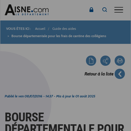
Toggle
Accueil
Guide des aides
Fil
Bourse départementale pour les frais de cantine des collégiens
d'Ariane
Retour à la liste
Publié le
ven 08/07/2016 - 14:37
- Mis à jour le
01 août 2025
BOURSE
DÉPARTEMENTALE POUR