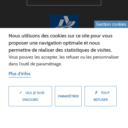
Gestion cookies
Nous utilisons des cookies sur ce site pour vous
proposer une navigation optimale et nous
permettre de réaliser des statistiques de visites.
CONSEIL DÉPARTEMENTAL DE L'AISNE
Vous pouvez les accepter, les refuser ou les personnaliser
Siège :
dans l’outil de paramétrage.
Rue Paul Doumer
Plus d'infos
02013 LAON cedex
Tél. 03 23 24 60 60
✓
✗
MASQUER
OUI, JE SUIS
TOUT
PARAMÈTRER
D'ACCORD
REFUSER
© 2026 Département de l'Aisne
Plan du site
Mentions légales
Cookies