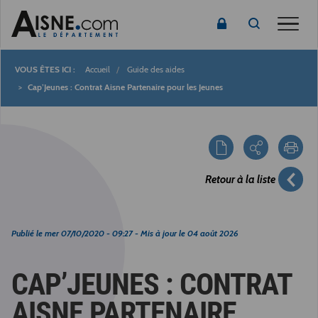
Toggle
Accueil
Guide des aides
Fil
Cap’Jeunes : Contrat Aisne Partenaire pour les Jeunes
d'Ariane
Retour à la liste
Publié le
mer 07/10/2020 - 09:27
- Mis à jour le
04 août 2026
CAP’JEUNES : CONTRAT
AISNE PARTENAIRE