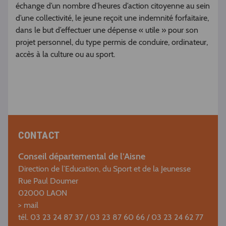
échange d’un nombre d’heures d’action citoyenne au sein
d’une collectivité, le jeune reçoit une indemnité forfaitaire,
dans le but d’effectuer une dépense « utile » pour son
projet personnel, du type permis de conduire, ordinateur,
accès à la culture ou au sport.
CONTACT
Conseil départemental de l’Aisne
Direction de l’Education, du Sport et de la Jeunesse
Rue Paul Doumer
02000 LAON
>
mail
tél. 03 23 24 87 37 / 03 23 87 60 66 / 03 23 24 62 77