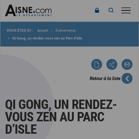
Toggle
Accueil
Événements
Fil
Qi Gong, un rendez-vous zen au Parc d’Isle
d'Ariane
Retour à la liste
QI GONG, UN RENDEZ-
VOUS ZEN AU PARC
D’ISLE