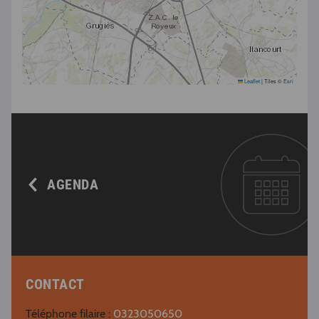
Leaflet
|
Tiles ©
Esri
AGENDA
CONTACT
Téléphone filaire :
0323050650