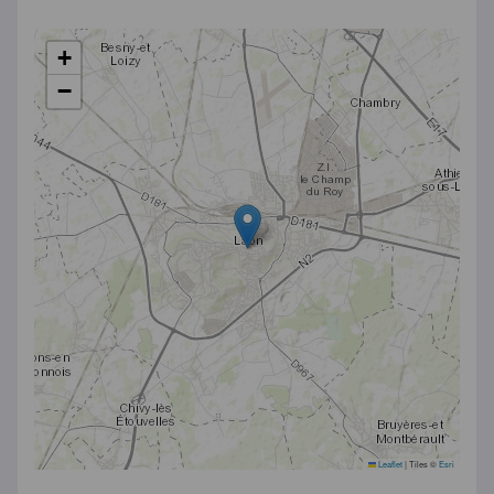
+
−
Leaflet
|
Tiles ©
Esri