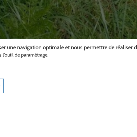
EAUX
er une navigation optimale et nous permettre de réaliser des
VÉLO 3
 l’outil de paramétrage.
R