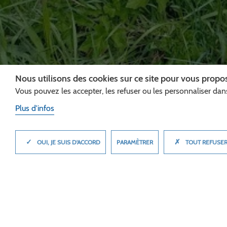
DIAPORAMA - PANN
Nous utilisons des cookies sur ce site pour vous propos
TOURISTIQUES EURO
Vous pouvez les accepter, les refuser ou les personnaliser dans
Plus d'infos
✓
✗
MASQUER
PARAMÈTRER
OUI, JE SUIS D'ACCORD
TOUT REFUSE