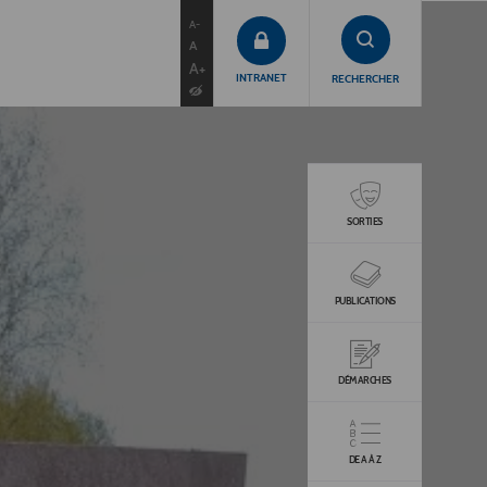
contenu
menu
recherche
A-
A
A+
INTRANET
RECHERCHER
SORTIES
PUBLICATIONS
DÉMARCHES
DE A À Z