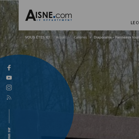
Fil
LE 
d'Ariane
Accueil
Galeries
Diaporama - Panneaux touri