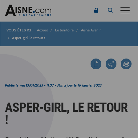
Toggle
Accueil
Le territoire
Aisne Avenir
Fil
Asper-girl, le retour !
d'Ariane
Publié le
ven 13/01/2023 - 11:07
- Mis à jour le
16 janvier 2023
ASPER-GIRL, LE RETOUR
!