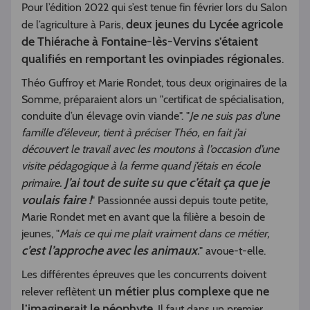
Pour l’édition 2022 qui s’est tenue fin février lors du Salon
deux jeunes du Lycée agricole
de l’agriculture à Paris,
de Thiérache à Fontaine-lès-Vervins s’étaient
qualifiés en remportant les ovinpiades régionales
.
Théo Guffroy et Marie Rondet, tous deux originaires de la
Somme, préparaient alors un "certificat de spécialisation,
conduite d’un élevage ovin viande". "
Je ne suis pas d’une
famille d’éleveur, tient à préciser Théo, en fait j’ai
découvert le travail avec les moutons à l’occasion d’une
visite pédagogique à la ferme quand j’étais en école
J’ai tout de suite su que c’était ça que je
primaire.
voulais faire !
" Passionnée aussi depuis toute petite,
Marie Rondet met en avant que la filière a besoin de
jeunes, "
Mais ce qui me plait vraiment dans ce métier,
c’est l’approche avec les animaux
.
" avoue-t-elle.
Les différentes épreuves que les concurrents doivent
un métier plus complexe que ne
relever reflètent
l’imaginerait le néophyte
. Il faut dans un premier