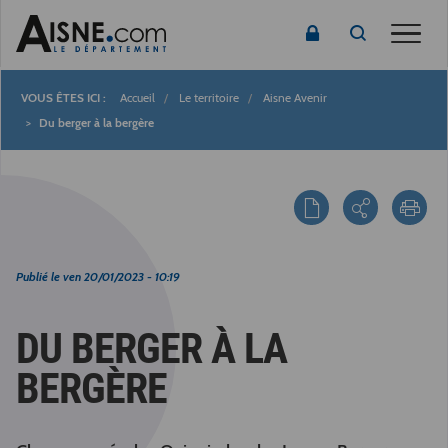
Toggle
Accueil
Le territoire
Aisne Avenir
Fil
Du berger à la bergère
d'Ariane
Publié le
ven 20/01/2023 - 10:19
DU BERGER À LA
BERGÈRE