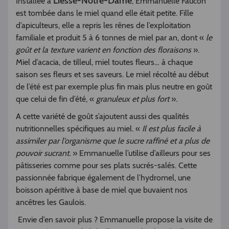
Liesse-Notre-Dame
Installée à
, Emmanuelle Faucon
est tombée dans le miel quand elle était petite. Fille
d’apiculteurs, elle a repris les rênes de l’exploitation
familiale et produit 5 à 6 tonnes de miel par an, dont «
le
goût et la texture varient en fonction des floraisons
».
Miel d’acacia, de tilleul, miel toutes fleurs… à chaque
saison ses fleurs et ses saveurs. Le miel récolté au début
de l’été est par exemple plus fin mais plus neutre en goût
que celui de fin d’été, «
granuleux et plus fort
».
A cette variété de goût s’ajoutent aussi des qualités
nutritionnelles spécifiques au miel. «
Il est plus facile à
assimiler par l’organisme que le sucre raffiné et a plus de
pouvoir sucrant.
» Emmanuelle l’utilise d’ailleurs pour ses
pâtisseries comme pour ses plats sucrés-salés. Cette
passionnée fabrique également de l’hydromel, une
boisson apéritive à base de miel que buvaient nos
ancêtres les Gaulois.
Envie d’en savoir plus ? Emmanuelle propose la visite de