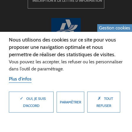
INSCRIPTION À LA LETTRE D’INFORMATION
Gestion cookies
Nous utilisons des cookies sur ce site pour vous
proposer une navigation optimale et nous
permettre de réaliser des statistiques de visites.
CONSEIL DÉPARTEMENTAL DE L'AISNE
Vous pouvez les accepter, les refuser ou les personnaliser
Siège :
dans l’outil de paramétrage.
Rue Paul Doumer
Plus d'infos
02013 LAON cedex
Tél. 03 23 24 60 60
✓
✗
MASQUER
OUI, JE SUIS
TOUT
PARAMÈTRER
D'ACCORD
REFUSER