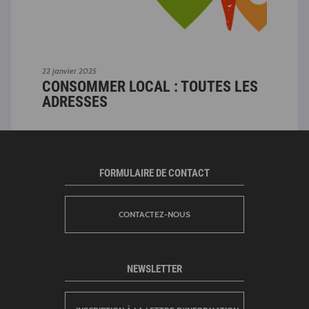
22 janvier 2025
22 ja
ES
CONSOMMER LOCAL : TOUTES LES
CO
ADRESSES
AD
FORMULAIRE DE CONTACT
CONTACTEZ-NOUS
NEWSLETTER