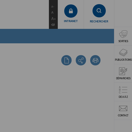
contenu
menu
recherche
A-
A
A+
INTRANET
RECHERCHER
SORTIES
PUBLICATIONS
DÉMARCHES
DE A À Z
CONTACT