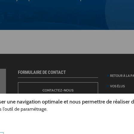
FORMULAIRE DE CONTACT
RETOUR À LA P
VOS ÉLUS
CONTACTEZ-NOUS
ANNUAIRE DES 
er une navigation optimale et nous permettre de réaliser des
DÉPARTEMENT
 l’outil de paramétrage.
NEWSLETTER
DÉMARCHES ET
GUIDE DES AID
INSCRIPTION À LA LETTRE D’INFORMATION