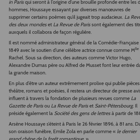
in Paris
qui seront à l’origine d’une brouille profonde entre les 
hommes, Houssaye essayant par diverses manœuvres de
supprimer certains poèmes qu’il jugeait trop audacieux.
La Rev
des deux mondes
et
La Revue de Paris
sont également des tit
auxquels il collabora de façon régulière.
Il est nommé administrateur général de la Comédie-Française
lle
1849 avec le soutien d’une célèbre actrice connue comme M
Rachel. Sous sa direction, des auteurs comme Victor Hugo,
Alexandre Dumas père ou Alfred de Musset font leur entrée d
la grande maison.
En plus d’être un auteur extrêmement prolixe qui publie pièces
théâtre, romans et poésies, il restera un directeur de presse avi
influent à travers la fondation de plusieurs revues comme
La
Gazette de Paris
ou
La Revue de Paris
et
Saint-Pétersbourg
. Il
préside également la
Société des gens de lettres
à partir de 18
Arsène Houssaye s’éteint à Paris le 26 février 1896, à 81 ans. 
son oraison funèbre, Emile Zola en parle comme «
le dernier
grand chêne de la forêt romantique
. »