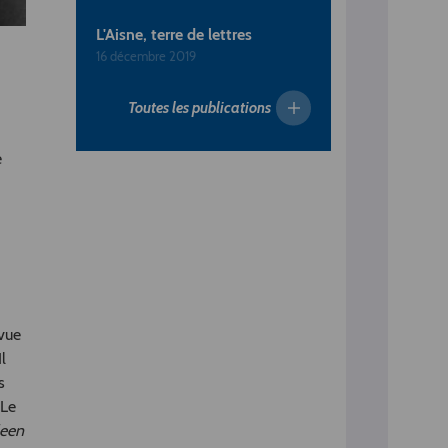
L'Aisne, terre de lettres
16 décembre 2019
Toutes les publications
e
evue
l
s
 Le
leen