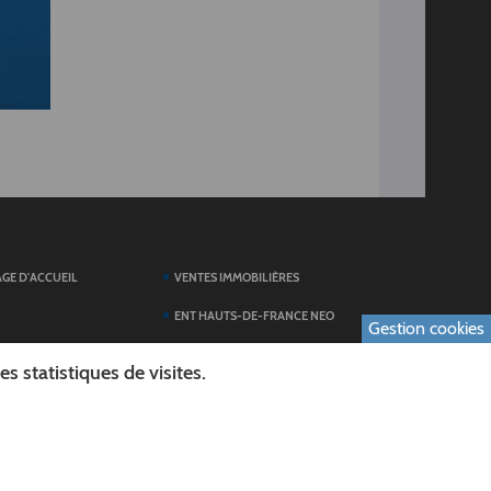
AGE D'ACCUEIL
VENTES IMMOBILIÈRES
ENT HAUTS-DE-FRANCE NEO
Gestion cookies
SERVICES DU
TOUTES LES ACTUALITÉS
 statistiques de visites.
ESPACE PRESSE
 FORMULAIRES
PUBLICATIONS
ES
L'AGENDA DES SORTIES