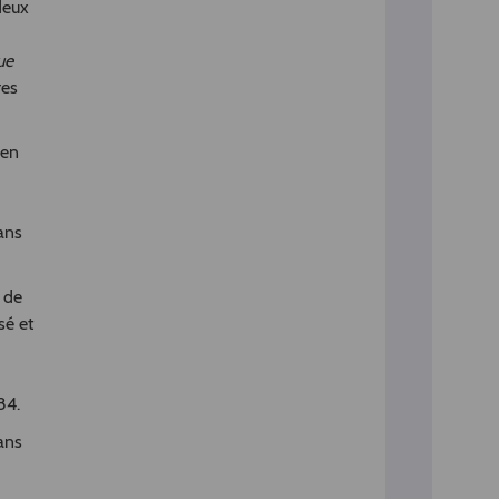
deux
ue
res
 en
ans
 de
sé et
84.
Dans