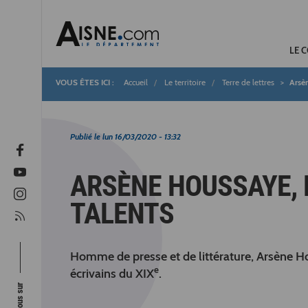
LE 
Accueil
Le territoire
Terre de lettres
Arsèn
Fil
d'Ariane
Publié le
lun 16/03/2020 - 13:32
ARSÈNE HOUSSAYE,
TALENTS
Homme de presse et de littérature, Arsène H
e
écrivains du XIX
.