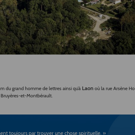
Laon
m du grand homme de lettres ainsi qu’à
où la rue Arsène H
 Bruyères-et-Montbérault.
ssent toujours par trouver une chose spirituelle. »